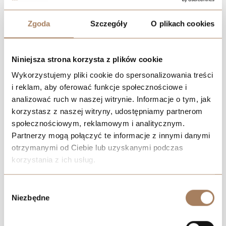
Lokalizacja
Zgoda
Szczegóły
O plikach cookies
Niniejsza strona korzysta z plików cookie
Wykorzystujemy pliki cookie do spersonalizowania treści
i reklam, aby oferować funkcje społecznościowe i
analizować ruch w naszej witrynie. Informacje o tym, jak
korzystasz z naszej witryny, udostępniamy partnerom
społecznościowym, reklamowym i analitycznym.
Partnerzy mogą połączyć te informacje z innymi danymi
otrzymanymi od Ciebie lub uzyskanymi podczas
korzystania z ich usług.
We work with
21 third parties
who may receive and
Wybór
process your information.
Niezbędne
zgody