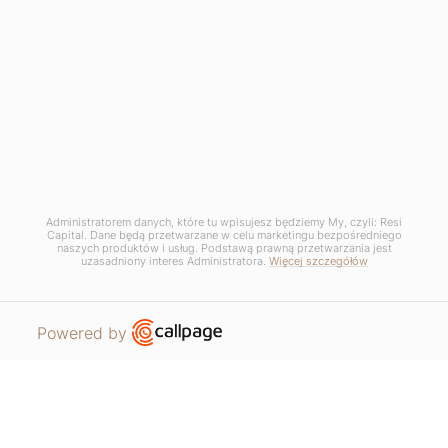
Copyrights © 2025 Resi Capital S.A. Wszelkie prawa zastrzeżone.
RODO / Polityka Prywatności /
Zarządzaj plikami COOKIE
Regulamin promocji - Lato dobrych okazji
Regulamin promocji - Sierpień w Łodzi
Administratorem danych, które tu wpisujesz będziemy My, czyli: Resi
Capital. Dane będą przetwarzane w celu marketingu bezpośredniego
naszych produktów i usług. Podstawą prawną przetwarzania jest
uzasadniony interes Administratora.
Więcej szczegółów
Open link in new window
Powered by
MIESZKANIA
PROSZĘ O KONTAKT