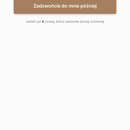
Zadzwońcie do mnie później
ZOBACZ KARTĘ PDF
Jesteś już
4
osobą, która zamówiła dzisiaj rozmowę
2
4.42
m
Korytarz:
2
16.94
m
Salon z aneksem:
2
4.56
m
Łazienka:
2
25.92
m
2
8.46
m
Loggia:
Biuro sprzedaży:
ul. Al. Marszałka Józefa Piłsudskiego 135,
92-318 Łódź