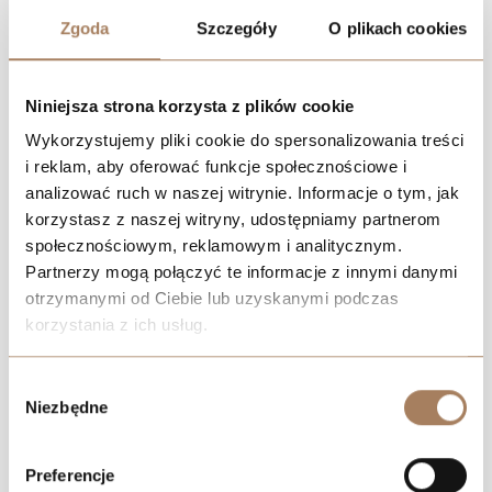
Zgoda
Szczegóły
O plikach cookies
Niniejsza strona korzysta z plików cookie
Wykorzystujemy pliki cookie do spersonalizowania treści
i reklam, aby oferować funkcje społecznościowe i
analizować ruch w naszej witrynie. Informacje o tym, jak
korzystasz z naszej witryny, udostępniamy partnerom
społecznościowym, reklamowym i analitycznym.
Partnerzy mogą połączyć te informacje z innymi danymi
otrzymanymi od Ciebie lub uzyskanymi podczas
korzystania z ich usług.
We work with
21 third parties
who may receive and
Wybór
process your information.
Niezbędne
zgody
Preferencje