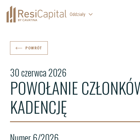
Oddziały
WARSZAWA
KATOWICE
POWRÓT
KRAKÓW
30 czerwca 2026
ŁÓDŹ
POWOŁANIE CZŁONKÓW
WROCŁAW
BIELSKO-BIAŁA
KADENCJĘ
Numer 6/2026