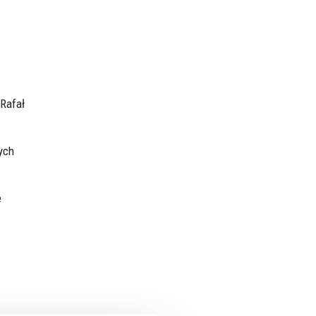
ENTS
TS
OWER
 Rafał
ych
e