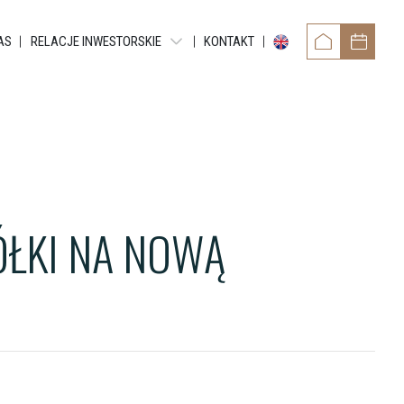
AS
RELACJE INWESTORSKIE
KONTAKT
OWER
RAPORTY OKRESOWE
TAMENTY REYTANA
RAPORTY BIEŻĄCE EBI
RAPORTY BIEŻĄCE ESPI
 RESIDENCE
POZOSTAŁE DOKUMENTY
ŁKI NA NOWĄ
ARTMENTS
OBLIGACJE
TMENTS
NTY GRUNDMANNA
ENTS
CE