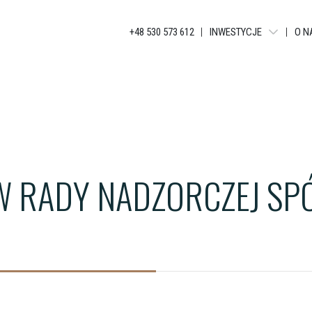
+48 530 573 612
INWESTYCJE
O N
WARSZAWA - LIBERTY T
BIELSKO-BIAŁA - APAR
KATOWICE - JANKEGO
KATOWICE - KATOWICKA
 RADY NADZORCZEJ SPÓ
KATOWICE - GLOBAL AP
KATOWICE - BELG APAR
KATOWICE - APARTAME
ŁÓDŹ - TUWIMA APARTM
ŁÓDŹ - TUWIMA RESIDEN