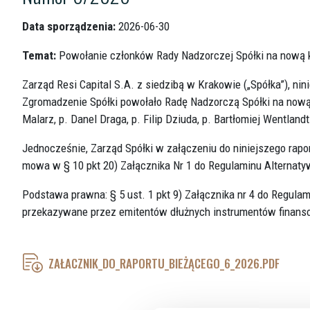
Data sporządzenia:
2026-06-30
Temat:
Powołanie członków Rady Nadzorczej Spółki na nową 
Zarząd Resi Capital S.A. z siedzibą w Krakowie („Spółka”), ni
Zgromadzenie Spółki powołało Radę Nadzorczą Spółki na nową,
Malarz, p. Danel Draga, p. Filip Dziuda, p. Bartłomiej Wentland
Jednocześnie, Zarząd Spółki w załączeniu do niniejszego rapo
mowa w § 10 pkt 20) Załącznika Nr 1 do Regulaminu Alternat
Podstawa prawna: § 5 ust. 1 pkt 9) Załącznika nr 4 do Regula
przekazywane przez emitentów dłużnych instrumentów finanso
ZAŁACZNIK_DO_RAPORTU_BIEŻĄCEGO_6_2026.PDF