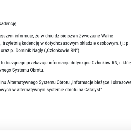
ŁÓDŹ - WIMA A APARTM
ŁÓDŹ - WIMA APARTMEN
kadencję
WROCŁAW - QUORUM T
niejszym informuje, że w dniu dzisiejszym Zwyczajne Walne
 trzyletnią kadencję w dotychczasowym składzie osobowym, tj.: p.
t oraz p. Dominik Nagły („Członkowie RN”).
rtu bieżącego przekazuje informacje dotyczące Członków RN, o któr
ywnego Systemu Obrotu.
minu Alternatywnego Systemu Obrotu „Informacje bieżące i okresow
wych w alternatywnym systemie obrotu na Catalyst”.