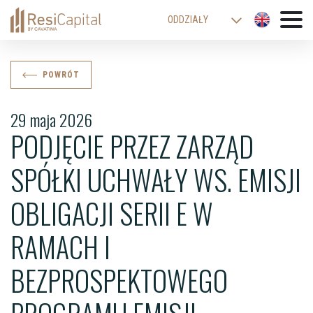
ODDZIAŁY
WARSZAWA
KATOWICE
POWRÓT
KRAKÓW
29 maja 2026
ŁÓDŹ
PODJĘCIE PRZEZ ZARZĄD
WROCŁAW
SPÓŁKI UCHWAŁY WS. EMISJI
BIELSKO-BIAŁA
OBLIGACJI SERII E W
RAMACH I
BEZPROSPEKTOWEGO