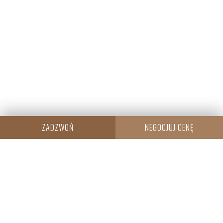
ZADZWOŃ
NEGOCJUJ CENĘ
CENTRALA
Resi Capital S.A.
Wielicka 20
30-552 Kraków