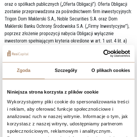
oraz o spółkach publicznych („Oferta Obligacji”). Oferta Obligacji
zostanie przeprowadzona za pośrednictwem firm inwestycyjnych:
Trigon Dom Maklerski S.A., Noble Securities S.A. oraz Dom
Maklerski Banku Ochrony Środowiska S.A. („Firmy Inwestycyjne”),
poprzez złożenie propozycji nabycia Obligacji wyłącznie
inwestorom spełniającym kryteria określone w art. 1 ust. 4 lit. a)
lub d) Rozporządzenia 2017/1129, wybranym przez Zarząd
Spółki w uzgodnieniu z Firmami Inwestycyjnymi.
Cena emisyjna jednej Obligacji została ustalona na kwotę 1.000
Zgoda
Szczegóły
O plikach cookies
PLN. Obligacje będą oprocentowane według zmiennej stopy
procentowej równej wskaźnikowi referencyjnemu WIBOR 6M
powiększonemu o marżę w wysokości 5,00 p.p. Szczegółowe
Niniejsza strona korzysta z plików cookie
świadczenia wynikające z Obligacji, sposób ich realizacji oraz
Wykorzystujemy pliki cookie do spersonalizowania treści
związane z Obligacjami prawa i obowiązki Spółki i obligatariuszy,
i reklam, aby oferować funkcje społecznościowe i
w tym zabezpieczenia Obligacji, zostały określone w warunkach
analizować ruch w naszej witrynie. Informacje o tym, jak
emisji Obligacji („Warunki Emisji Obligacji”).
korzystasz z naszej witryny, udostępniamy partnerom
społecznościowym, reklamowym i analitycznym.
Obligacje będą przedmiotem ubiegania się o ich wprowadzenie do