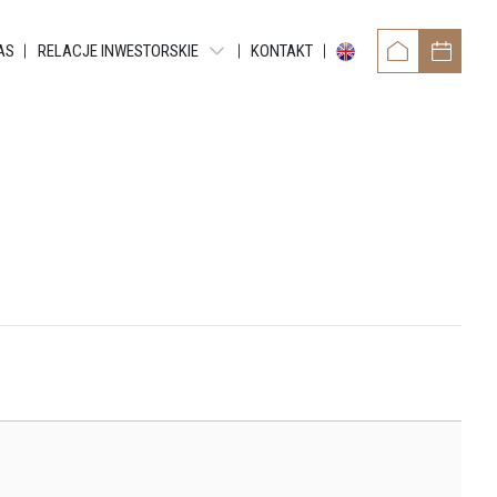
AS
RELACJE INWESTORSKIE
KONTAKT
OWER
RAPORTY OKRESOWE
TAMENTY REYTANA
RAPORTY BIEŻĄCE EBI
RAPORTY BIEŻĄCE ESPI
 RESIDENCE
POZOSTAŁE DOKUMENTY
ARTMENTS
OBLIGACJE
TMENTS
NTY GRUNDMANNA
ENTS
CE