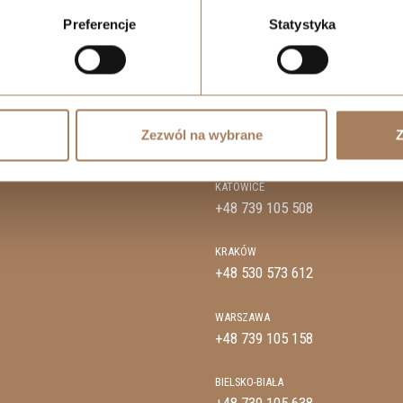
SPRZEDAŻ
Preferencje
Statystyka
WROCŁAW
+48 739 107 183
ŁÓDŹ
Zezwól na wybrane
Z
+48 739 107 335
KATOWICE
+48 739 105 508
KRAKÓW
+48 530 573 612
WARSZAWA
+48 739 105 158
BIELSKO-BIAŁA
+48 739 105 638