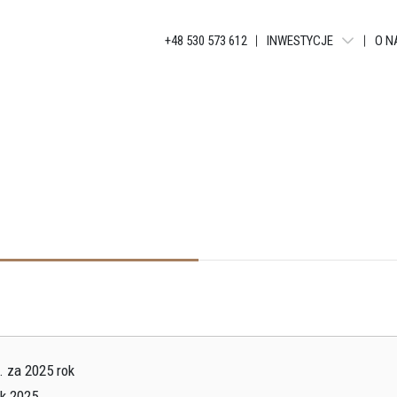
+48 530 573 612
INWESTYCJE
O N
WARSZAWA - LIBERTY T
BIELSKO-BIAŁA - APAR
KATOWICE - JANKEGO
KATOWICE - KATOWICKA
KATOWICE - GLOBAL AP
KATOWICE - BELG APAR
KATOWICE - APARTAME
ŁÓDŹ - TUWIMA APARTM
 za 2025 rok
ŁÓDŹ - TUWIMA RESIDEN
ok 2025