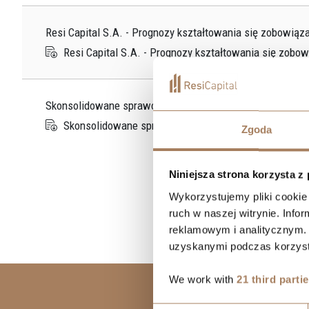
Resi Capital S.A. - Prognozy kształtowania się zobowiąz
Resi Capital S.A. - Prognozy kształtowania się zobo
Skonsolidowane sprawozdanie finansowe Cavatina Sp. z o
Skonsolidowane sprawozdanie finansowe Cavatina Sp. 
Zgoda
Niniejsza strona korzysta z
Wykorzystujemy pliki cookie 
ruch w naszej witrynie. Inf
reklamowym i analitycznym. 
uzyskanymi podczas korzysta
We work with
21 third parti