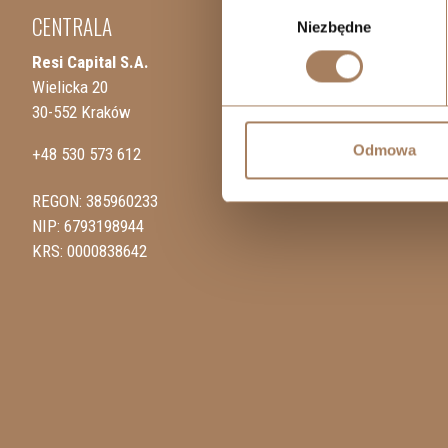
Wybór
CENTRALA
Niezbędne
zgody
Resi Capital S.A.
Wielicka 20
30-552 Kraków
Odmowa
+48 530 573 612
REGON: 385960233
NIP: 6793198944
KRS: 0000838642