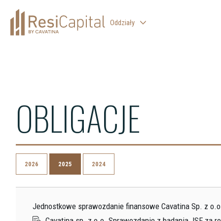
Oddziały
WARSZAWA
KATOWICE
KRAKÓW
OBLIGACJE
ŁÓDŹ
WROCŁAW
BIELSKO-BIAŁA
2026
2025
2024
Jednostkowe sprawozdanie finansowe Cavatina Sp. z o.o.
Cavatina sp. z o.o. Sprawozdanie z badania JSF za r