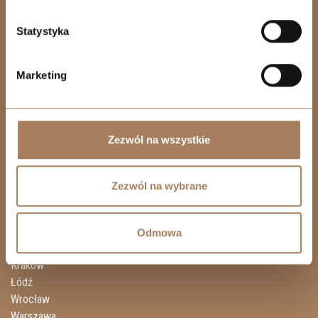
+48 739 105 508
Statystyka
KRAKÓW
+48 530 573 612
Marketing
WARSZAWA
+48 739 105 158
BIELSKO-BIAŁA
Zezwól na wszystkie
+48 739 105 638
Zezwól na wybrane
INWESTYCJE
Odmowa
Katowice
Kraków
Łódź
Wrocław
Warszawa