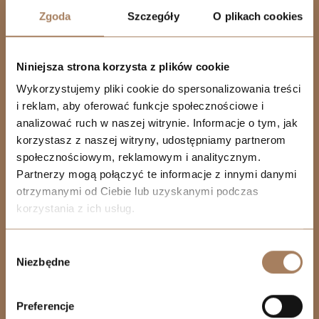
Zgoda
Szczegóły
O plikach cookies
Resi Capital S.A.
Wielicka 20
30-552 Kraków
Niniejsza strona korzysta z plików cookie
+48 530 573 612
Wykorzystujemy pliki cookie do spersonalizowania treści
i reklam, aby oferować funkcje społecznościowe i
REGON: 385960233
analizować ruch w naszej witrynie. Informacje o tym, jak
NIP: 6793198944
korzystasz z naszej witryny, udostępniamy partnerom
KRS: 0000838642
społecznościowym, reklamowym i analitycznym.
Partnerzy mogą połączyć te informacje z innymi danymi
SPRZEDAŻ
otrzymanymi od Ciebie lub uzyskanymi podczas
korzystania z ich usług.
WROCŁAW
+48 739 107 183
We work with
21 third parties
who may receive and
Wybór
process your information.
Niezbędne
zgody
ŁÓDŹ
+48 739 107 335
Preferencje
KATOWICE