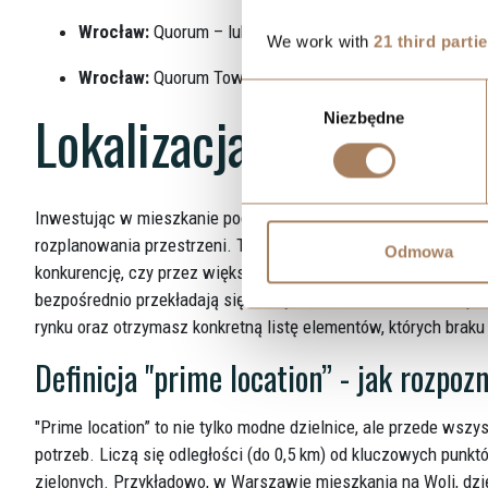
Wrocław:
Quorum – luksusowe apartamenty
We work with
21 third parti
Wrocław:
Quorum Tower – wysoki standard mieszkania
Wybór
Lokalizacja i układ - 
Niezbędne
zgody
Inwestując w mieszkanie pod wynajem, nie możesz pozwolić so
rozplanowania przestrzeni. To właśnie te dwa czynniki w naj
Odmowa
konkurencję, czy przez większość miesięcy stoi puste. Poniżej 
bezpośrednio przekładają się na wysokość, stabilność i temp
rynku oraz otrzymasz konkretną listę elementów, których brak
Definicja "prime location” - jak rozpoz
"Prime location” to nie tylko modne dzielnice, ale przede wsz
potrzeb. Liczą się odległości (do 0,5 km) od kluczowych punkt
zielonych. Przykładowo, w Warszawie mieszkania na Woli, dzi