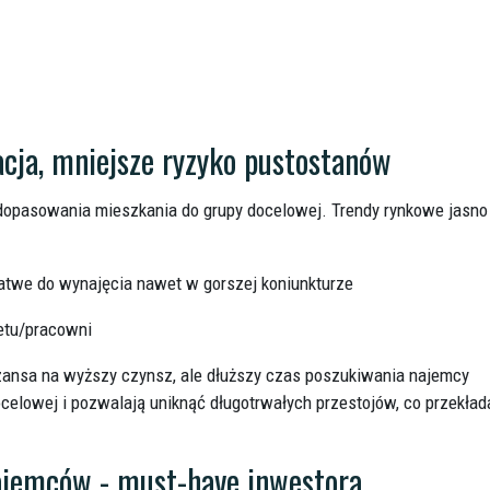
acja, mniejsze ryzyko pustostanów
dopasowania mieszkania do grupy docelowej. Trendy rynkowe jasno
r, łatwe do wynajęcia nawet w gorszej koniunkturze
netu/pracowni
zansa na wyższy czynsz, ale dłuższy czas poszukiwania najemcy
celowej i pozwalają uniknąć długotrwałych przestojów, co przekład
ajemców - must-have inwestora