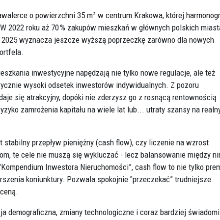
 kawalerce o powierzchni 35 m² w centrum Krakowa, której harmono
? W 2022 roku aż 70 % zakupów mieszkań w głównych polskich mias
ynek 2025 wyznacza jeszcze wyższą poprzeczkę zarówno dla nowych
ortfela.
eszkania inwestycyjne napędzają nie tylko nowe regulacje, ale też
torycznie wysoki odsetek inwestorów indywidualnych. Z pozoru
daje się atrakcyjny, dopóki nie zderzysz go z rosnącą rentownością
ryzyko zamrożenia kapitału na wiele lat lub... utraty szansy na realn
tabilny przepływ pieniężny (cash flow), czy liczenie na wzrost
rom, te cele nie muszą się wykluczać - lecz balansowanie między ni
"Kompendium Inwestora Nieruchomości”, cash flow to nie tylko pre
rszenia koniunktury. Pozwala spokojnie "przeczekać” trudniejsze
yceną.
ja demograficzna, zmiany technologiczne i coraz bardziej świadomi