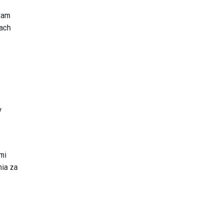
gram
tach
y
mi
mia za