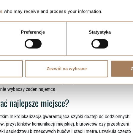
es
who may receive and process your information.
fundamenty atrakcyjności
Preferencje
Statystyka
bie na kompromisy ani w kwestii położenia, ani w zakresie
większym stopniu decydują, czy Twoje mieszkanie wyprzedza
Zezwól na wybrane
Z
znajdziesz krytyczne kryteria lokalizacyjne oraz parametry układu, 
o wzrostu czynszu. Poznasz też praktyczne różnice na warszawskim
u nie wybaczy żaden najemca.
nać najlepsze miejsce?
ystkim mikrolokalizacja gwarantująca szybki dostęp do codziennych
ów: przystanków komunikacji miejskiej, biurowców czy przestrzeni
ęki sąsiedztwu biznesowych hubów i stacji metra, uzyskują często