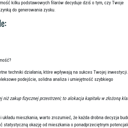
jomość kilku podstawowych filarów decyduje dziś o tym, czy Twoje
szynką do generowania zysku.
le:
lność?
tne techniki działania, które wpływają na sukces Twojej inwestycji
mpleksowe podejście, solidna analiza i umiejętność szybkiego
iż zakup fizycznej przestrzeni; to alokacja kapitału w złożoną kla
 i układu mieszkania, warto zrozumieć, że każda drobna decyzja bud
ić statystyczną okazję od mieszkania o ponadprzeciętnym potencjal