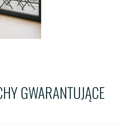
ENTS
TS
OWER
ECHY GWARANTUJĄCE