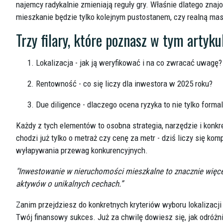
najemcy radykalnie zmieniają reguły gry. Właśnie dlatego zna
mieszkanie będzie tylko kolejnym pustostanem, czy realną ma
Trzy filary, które poznasz w tym artyku
Lokalizacja - jak ją weryfikować i na co zwracać uwagę?
Rentowność - co się liczy dla inwestora w 2025 roku?
Due diligence - dlaczego ocena ryzyka to nie tylko forma
Każdy z tych elementów to osobna strategia, narzędzie i konkre
chodzi już tylko o metraż czy cenę za metr - dziś liczy się ko
wyłapywania przewag konkurencyjnych.
"Inwestowanie w nieruchomości mieszkalne to znacznie więcej n
aktywów o unikalnych cechach.”
Zanim przejdziesz do konkretnych kryteriów wyboru lokalizacji
Twój finansowy sukces. Już za chwilę dowiesz się, jak odróżn