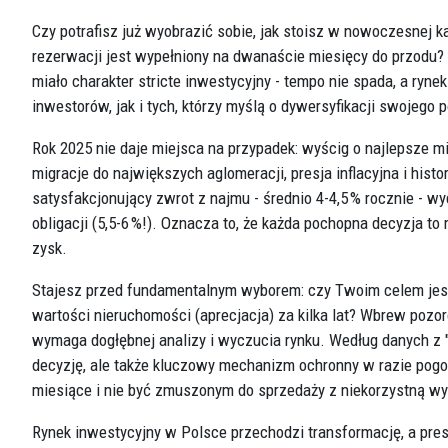
Czy potrafisz już wyobrazić sobie, jak stoisz w nowoczesnej
rezerwacji jest wypełniony na dwanaście miesięcy do przodu
miało charakter stricte inwestycyjny - tempo nie spada, a r
inwestorów, jak i tych, którzy myślą o dywersyfikacji swojego p
Rok 2025 nie daje miejsca na przypadek: wyścig o najlepsze mi
migracje do największych aglomeracji, presja inflacyjna i his
satysfakcjonujący zwrot z najmu - średnio 4-4,5 % rocznie - wy
obligacji (5,5-6 %!). Oznacza to, że każda pochopna decyzja to 
zysk.
Stajesz przed fundamentalnym wyborem: czy Twoim celem jest s
wartości nieruchomości (aprecjacja) za kilka lat? Wbrew pozo
wymaga dogłębnej analizy i wyczucia rynku. Według danych z 
decyzję, ale także kluczowy mechanizm ochronny w razie pogo
miesiące i nie być zmuszonym do sprzedaży z niekorzystną w
Rynek inwestycyjny w Polsce przechodzi transformację, a pres