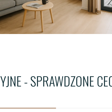
ŁÓDŹ - WIMA A APARTM
ŁÓDŹ - WIMA APARTMEN
WROCŁAW - QUORUM T
CYJNE - SPRAWDZONE C