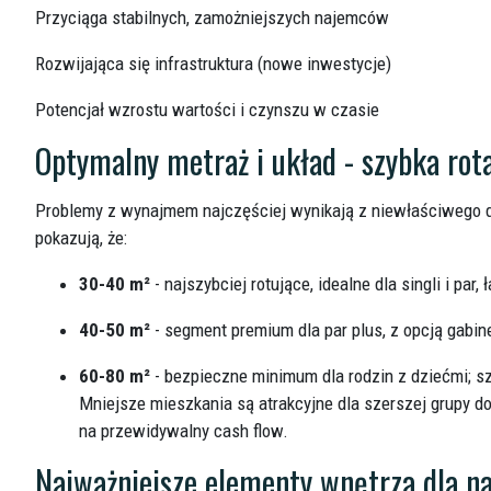
Przyciąga stabilnych, zamożniejszych najemców
Rozwijająca się infrastruktura (nowe inwestycje)
Potencjał wzrostu wartości i czynszu w czasie
Optymalny metraż i układ - szybka rot
Problemy z wynajmem najczęściej wynikają z niewłaściwego 
pokazują, że:
30-40 m²
- najszybciej rotujące, idealne dla singli i pa
40-50 m²
- segment premium dla par plus, z opcją gabi
60-80 m²
- bezpieczne minimum dla rodzin z dziećmi; s
Mniejsze mieszkania są atrakcyjne dla szerszej grupy do
na przewidywalny cash flow.
Najważniejsze elementy wnętrza dla n