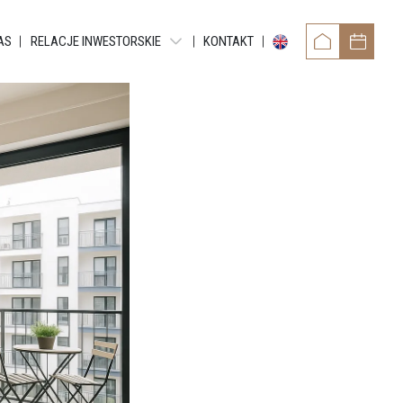
AS
RELACJE INWESTORSKIE
KONTAKT
OWER
RAPORTY OKRESOWE
TAMENTY REYTANA
RAPORTY BIEŻĄCE EBI
RAPORTY BIEŻĄCE ESPI
 RESIDENCE
POZOSTAŁE DOKUMENTY
ARTMENTS
OBLIGACJE
TMENTS
NTY GRUNDMANNA
ENTS
CE