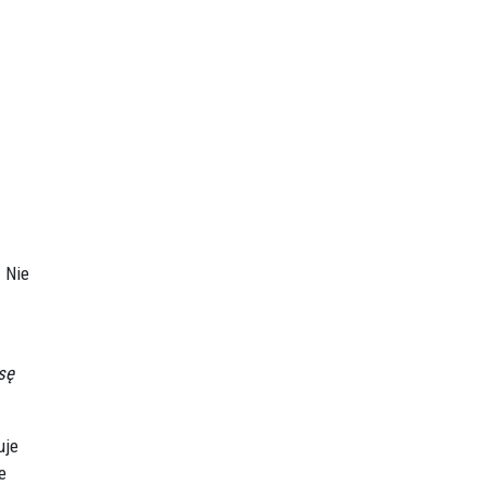
. Nie
sę
uje
e