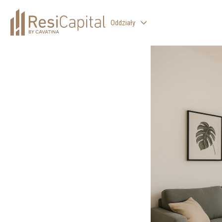
Oddziały
WARSZAWA
KATOWICE
KRAKÓW
ŁÓDŹ
WROCŁAW
BIELSKO-BIAŁA