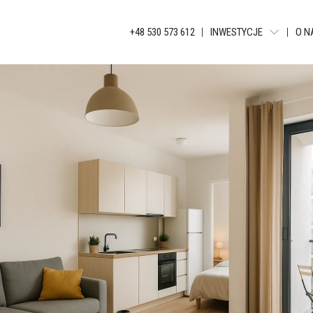
+48 530 573 612
INWESTYCJE
O N
WARSZAWA - LIBERTY T
BIELSKO-BIAŁA - APAR
KATOWICE - JANKEGO
KATOWICE - KATOWICKA
KATOWICE - GLOBAL AP
KATOWICE - BELG APAR
KATOWICE - APARTAME
ŁÓDŹ - TUWIMA APARTM
ŁÓDŹ - TUWIMA RESIDEN