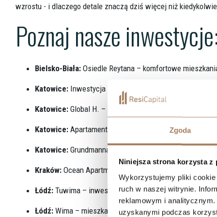
wzrostu - i dlaczego detale znaczą dziś więcej niż kiedykolwi
Poznaj nasze inwestycje
Bielsko-Biała:
Osiedle Reytana – komfortowe mieszkani
Katowice:
Inwestycja Katowicka – nowe mieszkania w 
Katowice:
Global H. – nowoczesne apartamenty
Katowice:
Apartamenty Belg – prestiżowa lokalizacja
Zgoda
Katowice:
Grundmanna Park – idealne miejsce do życia
Niniejsza strona korzysta z
Kraków:
Ocean Apartments – Twój wymarzony adres
Wykorzystujemy pliki cookie 
ruch w naszej witrynie. Inf
Łódź:
Tuwima – inwestycja z potencjałem
reklamowym i analitycznym. 
Łódź:
Wima – mieszkania blisko centrum
uzyskanymi podczas korzysta